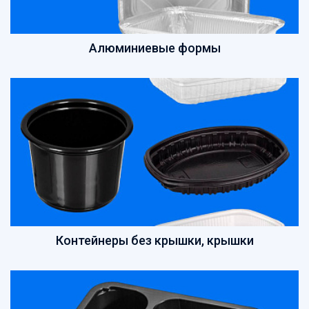
Пакеты бумажные
Пакеты вакуумные, подложки, термопакеты
Пакеты Зип-лок
Алюминиевые формы
Пакеты с клеевым клапаном, пакеты ПП
Пакеты с петлевой ручкой
Пакеты с прорубной ручкой
Пакеты фасовочные
Пакеты-майка
Пасха
Перчатки
Пленка
Подарочная упаковка, сувениры
Посуда биоразлагаемая
Посуда вспененная
Контейнеры без крышки, крышки
Посуда картонная
Посуда литьевая
Посуда одноразовая
Посуда одноразовая в наборах