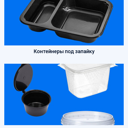
Сетка овощная
Скотч, креп
Средства индивидуальной защиты
Стрейпинг-лента, скобы
Сумки с жесткой ручкой
Сумки хозяйственные
Сумки-ЭКО
Контейнеры под запайку
Товары для кухни
Хозтовары
Ценники, бланки
Чековая лента
Электротовары
Этикет-лента