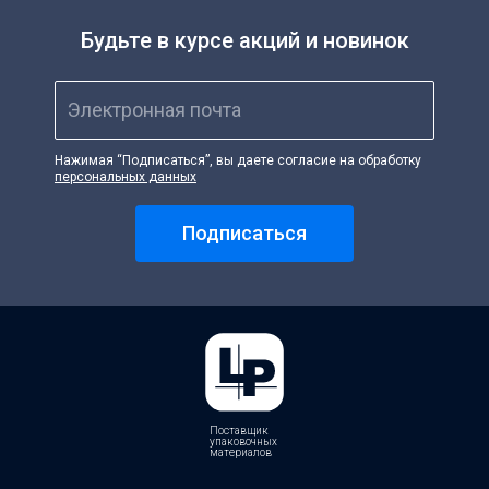
Сетка овощная
Будьте в курсе акций и новинок
Скотч, креп
Средства индивидуальной защиты
Электронная почта
Стрейпинг-лента, скобы
Сумки с жесткой ручкой
Нажимая “Подписаться”, вы даете согласие на обработку
Сумки хозяйственные
персональных данных
Сумки-ЭКО
Товары для кухни
Подписаться
Хозтовары
Ценники, бланки
Чековая лента
Электротовары
Этикет-лента
Поставщик
упаковочных
материалов